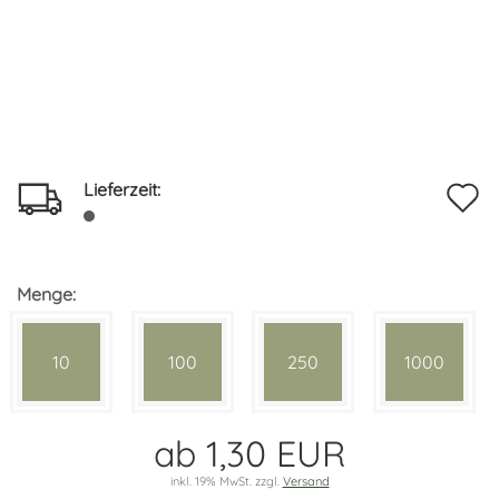
Lieferzeit:
A
d
M
Menge:
10
100
250
1000
ab 1,30 EUR
inkl. 19% MwSt. zzgl.
Versand