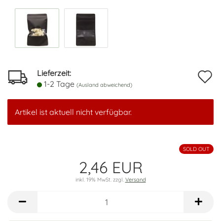
Lieferzeit:
A
1-2 Tage
(Ausland abweichend)
d
M
Artikel ist aktuell nicht verfügbar.
SOLD OUT
2,46 EUR
inkl. 19% MwSt. zzgl.
Versand