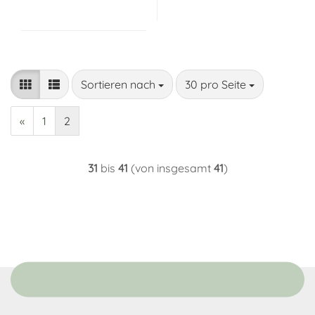
Sortieren nach
pro Seite
Sortieren nach
30 pro Seite
«
1
2
31
bis
41
(von insgesamt
41
)