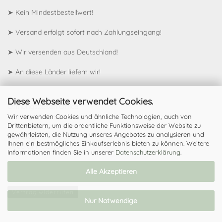
➤ Kein Mindestbestellwert!
➤ Versand erfolgt sofort nach Zahlungseingang!
➤ Wir versenden aus Deutschland!
➤
An diese Länder liefern wir!
Diese Webseite verwendet Cookies.
Öffnungszeiten Office:
Montag - Freitag
Wir verwenden Cookies und ähnliche Technologien, auch von
Drittanbietern, um die ordentliche Funktionsweise der Website zu
09:00 Uhr - 18:00 Uhr
gewährleisten, die Nutzung unseres Angebotes zu analysieren und
Samstag
Ihnen ein bestmögliches Einkaufserlebnis bieten zu können. Weitere
09:00 Uhr - 13:00 Uhr
Informationen finden Sie in unserer
Datenschutzerklärung
.
Alle Akzeptieren
Vertrag widerrufen
Nur Notwendige