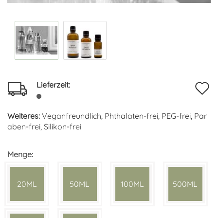
Lieferzeit:
A
d
Weiteres:
Veganfreundlich, Phthalaten-frei, PEG-frei, Par
M
aben-frei, Silikon-frei
Menge:
20ML
50ML
100ML
500ML