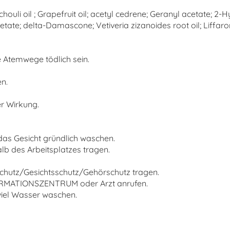
chouli oil ; Grapefruit oil; acetyl cedrene; Geranyl acetate; 2-
acetate; delta-Damascone; Vetiveria zizanoides root oil; Lif
e Atemwege tödlich sein.
n.
er Wirkung.
as Gesicht gründlich waschen.
lb des Arbeitsplatzes tragen.
hutz/Gesichtsschutz/Gehörschutz tragen.
ORMATIONSZENTRUM oder Arzt anrufen.
iel Wasser waschen.