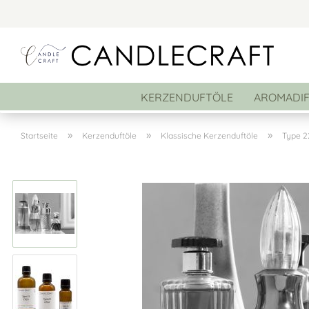
KERZENDUFTÖLE
AROMADI
»
»
»
Startseite
Kerzenduftöle
Klassische Kerzenduftöle
Type 2