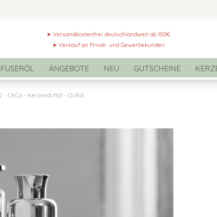
Sprac
➤ Versandkostenfrei deutschlandweit ab 100€
➤ Verkauf an Privat- und Gewerbekunden
FFUSERÖL
ANGEBOTE
NEU
GUTSCHEINE
KERZ
Liefer
2 - ChCo - Kerzenduftöl - Duftöl