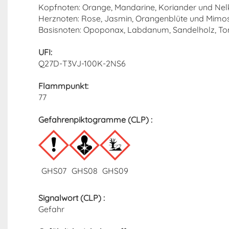
Kopfnoten: Orange, Mandarine, Koriander und Nel
Herznoten: Rose, Jasmin, Orangenblüte und Mimo
Basisnoten: Opoponax, Labdanum, Sandelholz, Tonk
UFI:
Q27D-T3VJ-100K-2NS6
Flammpunkt:
77
Gefahrenpiktogramme (CLP) :
GHS07
GHS08
GHS09
Signalwort (CLP) :
Gefahr