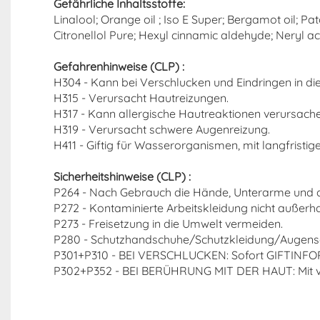
Gefährliche Inhaltsstoffe:
Linalool; Orange oil ; Iso E Super; Bergamot oil; Pat
Citronellol Pure; Hexyl cinnamic aldehyde; Neryl 
Gefahrenhinweise (CLP) :
H304 - Kann bei Verschlucken und Eindringen in di
H315 - Verursacht Hautreizungen.
H317 - Kann allergische Hautreaktionen verursache
H319 - Verursacht schwere Augenreizung.
H411 - Giftig für Wasserorganismen, mit langfristig
Sicherheitshinweise (CLP) :
P264 - Nach Gebrauch die Hände, Unterarme und d
P272 - Kontaminierte Arbeitskleidung nicht außerha
P273 - Freisetzung in die Umwelt vermeiden.
P280 - Schutzhandschuhe/Schutzkleidung/Augensc
P301+P310 - BEI VERSCHLUCKEN: Sofort GIFTINF
P302+P352 - BEI BERÜHRUNG MIT DER HAUT: Mit v