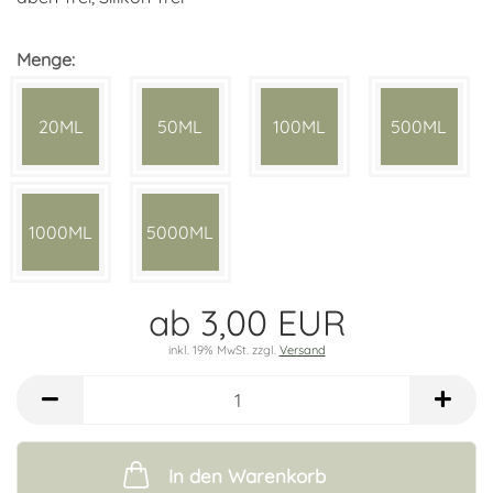
Menge:
20ML
50ML
100ML
500ML
1000ML
5000ML
ab 3,00 EUR
inkl. 19% MwSt. zzgl.
Versand
In den Warenkorb