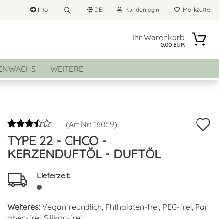
Info
DE
Kundenlogin
Merkzettel
Suche...
he auswählen
Ihr Warenkorb
0,00 EUR
E-Mail
ENWACHS
WEITERE
land
Passwort
A
(Art.Nr.:
16059
)
TYPE 22 - CHCO -
d
Konto erstellen
KERZENDUFTÖL - DUFTÖL
M
Passwort vergessen?
Lieferzeit:
Weiteres:
Veganfreundlich, Phthalaten-frei, PEG-frei, Par
aben-frei, Silikon-frei