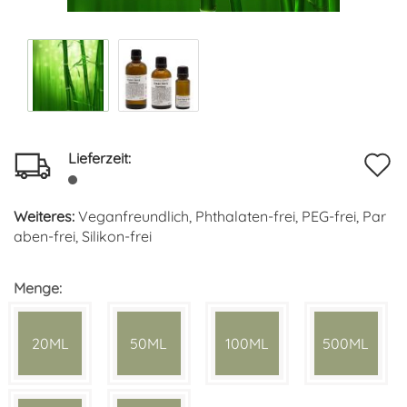
Lieferzeit:
A
d
Weiteres:
Veganfreundlich, Phthalaten-frei, PEG-frei, Par
M
aben-frei, Silikon-frei
Menge:
20ML
50ML
100ML
500ML