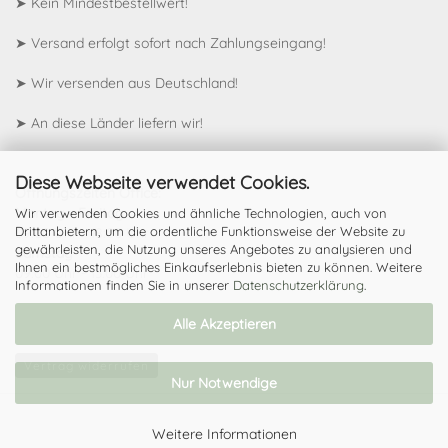
➤ Kein Mindestbestellwert!
➤ Versand erfolgt sofort nach Zahlungseingang!
➤ Wir versenden aus Deutschland!
➤
An diese Länder liefern wir!
Diese Webseite verwendet Cookies.
Öffnungszeiten Office:
Montag - Freitag
Wir verwenden Cookies und ähnliche Technologien, auch von
Drittanbietern, um die ordentliche Funktionsweise der Website zu
09:00 Uhr - 18:00 Uhr
gewährleisten, die Nutzung unseres Angebotes zu analysieren und
Samstag
Ihnen ein bestmögliches Einkaufserlebnis bieten zu können. Weitere
09:00 Uhr - 13:00 Uhr
Informationen finden Sie in unserer
Datenschutzerklärung
.
Alle Akzeptieren
Vertrag widerrufen
Nur Notwendige
Weitere Informationen