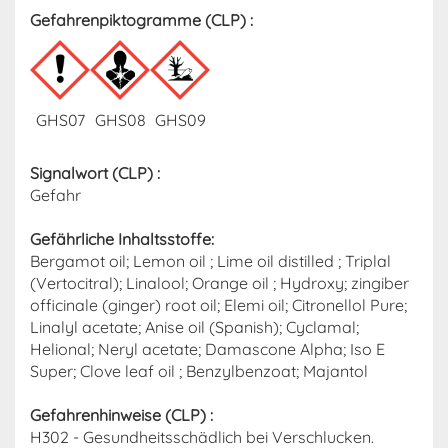
Gefahrenpiktogramme (CLP) :
GHS07
GHS08
GHS09
Signalwort (CLP) :
Gefahr
Gefährliche Inhaltsstoffe:
Bergamot oil; Lemon oil ; Lime oil distilled ; Triplal
(Vertocitral); Linalool; Orange oil ; Hydroxy; zingiber
officinale (ginger) root oil; Elemi oil; Citronellol Pure;
Linalyl acetate; Anise oil (Spanish); Cyclamal;
Helional; Neryl acetate; Damascone Alpha; Iso E
Super; Clove leaf oil ; Benzylbenzoat; Majantol
Gefahrenhinweise (CLP) :
H302 - Gesundheitsschädlich bei Verschlucken.