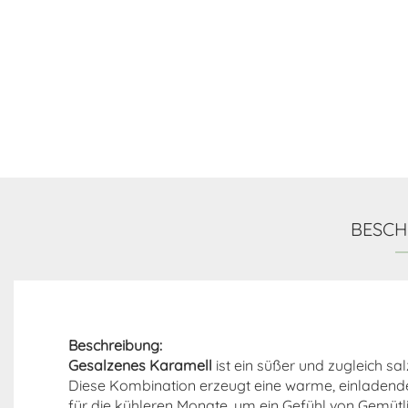
BESCH
Beschreibung:
Gesalzenes Karamell
ist ein süßer und zugleich sa
Diese Kombination erzeugt eine warme, einladende 
für die kühleren Monate, um ein Gefühl von Gemütl