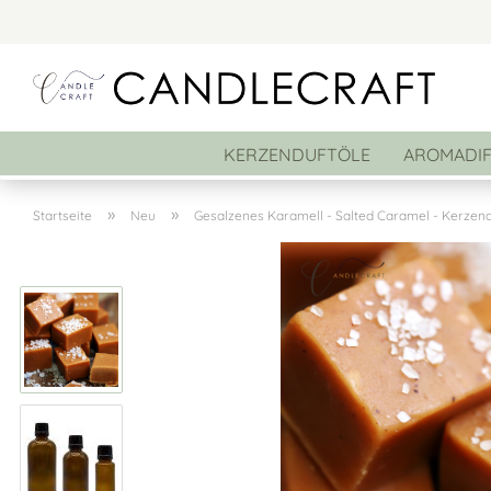
KERZENDUFTÖLE
AROMADI
»
»
Startseite
Neu
Gesalzenes Karamell - Salted Caramel - Kerzendu