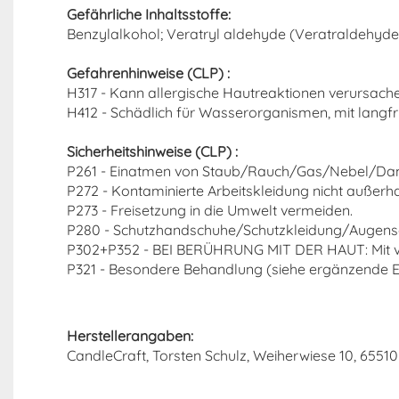
Gefährliche Inhaltsstoffe:
Benzylalkohol; Veratryl aldehyde (Veratraldehyde
Gefahrenhinweise (CLP) :
H317 - Kann allergische Hautreaktionen verursache
H412 - Schädlich für Wasserorganismen, mit langfri
Sicherheitshinweise (CLP) :
P261 - Einatmen von Staub/Rauch/Gas/Nebel/Da
P272 - Kontaminierte Arbeitskleidung nicht außerha
P273 - Freisetzung in die Umwelt vermeiden.
P280 - Schutzhandschuhe/Schutzkleidung/Augensc
P302+P352 - BEI BERÜHRUNG MIT DER HAUT: Mit v
P321 - Besondere Behandlung (siehe ergänzende Er
Herstellerangaben:
CandleCraft, Torsten Schulz, Weiherwiese 10, 65510 