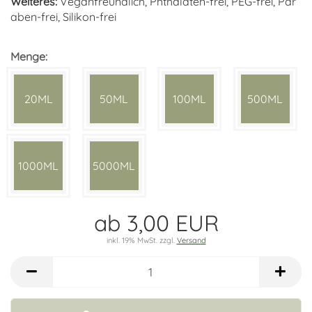
Weiteres:
Veganfreundlich, Phthalaten-frei, PEG-frei, Par
aben-frei, Silikon-frei
Menge:
20ML
50ML
100ML
500ML
1000ML
5000ML
ab 3,00 EUR
inkl. 19% MwSt. zzgl.
Versand