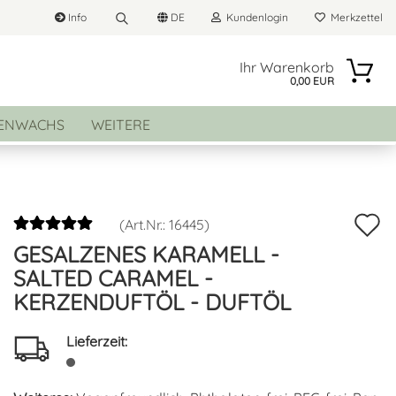
Info
DE
Kundenlogin
Merkzettel
Suche...
he auswählen
Ihr Warenkorb
0,00 EUR
E-Mail
ENWACHS
WEITERE
land
Passwort
A
(Art.Nr.:
16445
)
GESALZENES KARAMELL -
d
Konto erstellen
SALTED CARAMEL -
M
KERZENDUFTÖL - DUFTÖL
Passwort vergessen?
Lieferzeit: