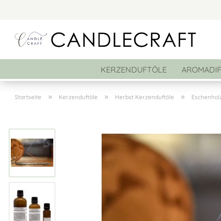
KERZENDUFTÖLE
AROMADI
»
»
»
Startseite
Kerzenduftöle
Herbst Kerzenduftöle
Eschenholz