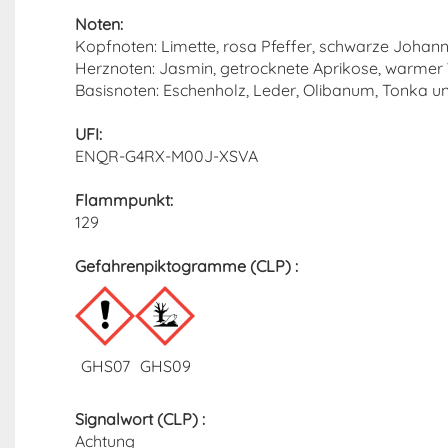
Noten:
Kopfnoten: Limette, rosa Pfeffer, schwarze Johan
Herznoten: Jasmin, getrocknete Aprikose, warmer
Basisnoten: Eschenholz, Leder, Olibanum, Tonka 
UFI:
ENQR-G4RX-M00J-XSVA
Flammpunkt:
129
Gefahrenpiktogramme (CLP) :
GHS07
GHS09
Signalwort (CLP) :
Achtung