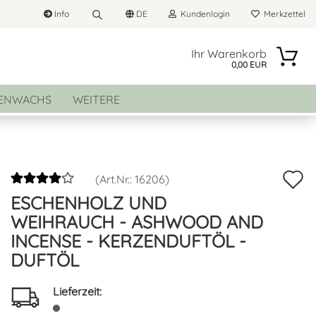
Info
DE
Kundenlogin
Merkzettel
Suche...
he auswählen
Ihr Warenkorb
0,00 EUR
E-Mail
ENWACHS
WEITERE
land
Passwort
A
(Art.Nr.:
16206
)
ESCHENHOLZ UND
d
Konto erstellen
WEIHRAUCH - ASHWOOD AND
M
INCENSE - KERZENDUFTÖL -
Passwort vergessen?
DUFTÖL
Lieferzeit: