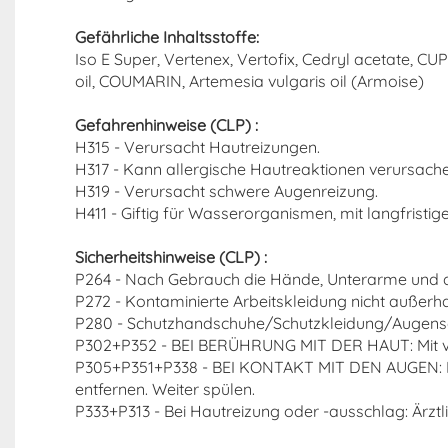
Gefährliche Inhaltsstoffe:
Iso E Super, Vertenex, Vertofix, Cedryl acetate, CU
oil, COUMARIN, Artemesia vulgaris oil (Armoise)
Gefahrenhinweise (CLP) :
H315 - Verursacht Hautreizungen.
H317 - Kann allergische Hautreaktionen verursache
H319 - Verursacht schwere Augenreizung.
H411 - Giftig für Wasserorganismen, mit langfristig
Sicherheitshinweise (CLP) :
P264 - Nach Gebrauch die Hände, Unterarme und d
P272 - Kontaminierte Arbeitskleidung nicht außerha
P280 - Schutzhandschuhe/Schutzkleidung/Augensc
P302+P352 - BEI BERÜHRUNG MIT DER HAUT: Mit v
P305+P351+P338 - BEI KONTAKT MIT DEN AUGEN: Ein
entfernen. Weiter spülen.
P333+P313 - Bei Hautreizung oder -ausschlag: Ärztli