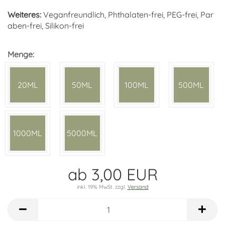
Weiteres:
Veganfreundlich, Phthalaten-frei, PEG-frei, Par
aben-frei, Silikon-frei
Menge:
20ML
50ML
100ML
500ML
1000ML
5000ML
ab 3,00 EUR
inkl. 19% MwSt. zzgl.
Versand